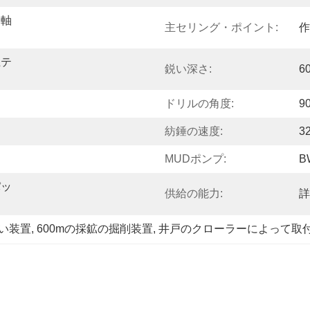
、軸
主セリング・ポイント:
作
土テ
鋭い深さ:
6
ト
ドリルの角度:
9
紡錘の速度:
32
MUDポンプ:
B
パッ
供給の能力:
詳
鋭い装置
, 
600mの採鉱の掘削装置
, 
井戸のクローラーによって取