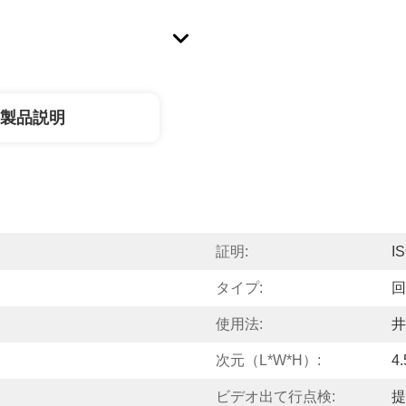
製品説明
証明:
I
タイプ:
回
使用法:
井
次元（l*w*h）:
4
ビデオ出て行点検:
提