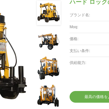
ハード ロッ
ブランド名:
Moq:
価格:
支払い条件:
供給能力:
最高の価格を