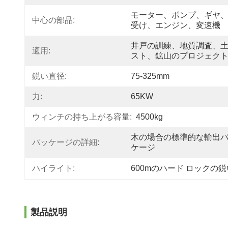
モーター、ポンプ、ギヤ
中心の部品:
受け、エンジン、変速機
井戸の訓練、地質調査、
適用:
スト、鉱山のプロジェク
鋭い直径:
75-325mm
力:
65KW
ウィンチの持ち上がる容量:
4500kg
木の場合の標準的な輸出
パッケージの詳細:
ケージ
ハイライト:
600mのハード ロックの
製品説明