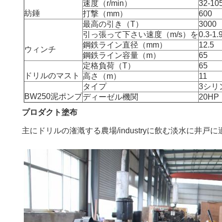
速度（r/min）
32-10
紡錘
打撃（mm）
600
最高の引き（T）
3000
引っ張って下さい速度（m/s）を
0.3-1.
鋼鉄ライン直径（mm）
12.5
ウィンチ
鋼鉄ライン容量（m）
65
定格負荷（T）
65
ドリルのマスト
高さ（m）
11
タイプ
3シリ
BW250泥ポンプ
ディーゼル機関
20HP
プロダクト塗布
主にドリルの潅漑する農場/industryに飲む淡水に