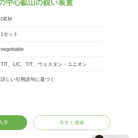
クの中心鉱山の鋭い装置
OEM
1セット
negotiable
T/T、L/C、T/T、ウェスタン・ユニオン
詳しい引用語句に基づく
入手
今すぐ連絡