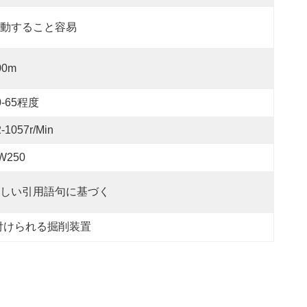
動すること容易
00m
0-65程度
-1057r/min
W250
しい引用語句に基づく
付けられる掘削装置