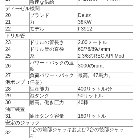
急速な供給
ディーゼル機関
20
ブランド
Deutz
21
力
38KW
22
モデル
F3912
ドリル管
23
ドリルの管長さ
2.00メートル
24
ドリル管の直径
60/76/89のmm
25
糸
2 3/8のREG API Mod
パワー・パックの速
26
3000のrpm。
度
27
負荷パワー・パック
最高。47馬力。
泡ポンプ（任意）
28
生産能力
400リットル/分
29
泡タンク
50リットル
30
最高。働き圧力
40棒
油圧装置
31
油圧タンク容量
180リットル
安定のジャック
1台の前部ジャッキおよび2台の後部ジャッ
32
キ。