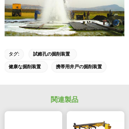
タグ:
試錐孔の掘削装置
健康な掘削装置
携帯用井戸の掘削装置
関連製品