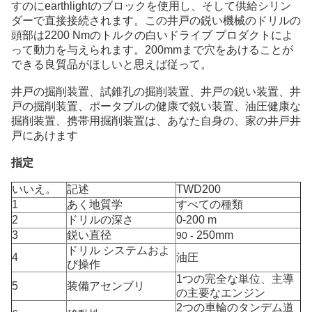
すのにearthlightのブロックを使用し、そして供給シリン
ダーで直接接続されます。この井戸の鋭い機械のドリルの
頭部は2200 Nmのトルクの白いドライブ プロダクトによ
って動力を与えられます。200mmまで穴をあけることが
できる良質品がほしいと思えば従って。
井戸の掘削装置、試錐孔の掘削装置、井戸の鋭い装置、井
戸の掘削装置、ポータブルの健康で鋭い装置、油圧健康な
掘削装置、携帯用掘削装置は、あなた自身の、家の井戸井
戸にあけます
指定
いいえ。
記述
TWD200
1
あく地質学
すべての種類
2
ドリルの深さ
0-200 m
3
鋭い直径
250mm
90 -
ドリル システムおよ
4
油圧
び操作
1つの完全な単位、主導
5
装備アセンブリ
の主要なエンジン
2つの車輪のタンデム道