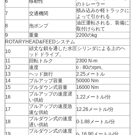
6
移動性
のトレーラー
積み込みか軽トラックに
7
交通機関
よって引かれる
油圧運転される、装備に
8
泡ポンプ
取付けられて
9
重量
2200のkg
ROTARYHEAD&FEEDシステム
頑丈な鎖を通した水圧シリンダによる上のヘ
10
ッド ドライブ。
11
回転トルク
2300 N-m
12
速度
80のrpm。
0 -
13
ヘッド旅行
2.25メートル
14
プルアップ容量
50000 Nm
15
プルダウン式容量
16000 Nm
プルアップの速度遅
16
1.22メートル/分
い供給
プルアップの速度急
17
12.26メートル/分
速な供給
プルダウン式の速度
18
0-1.88メートル/分
遅い供給
プルダウン式の速度
19
16.90メートル/分
0-