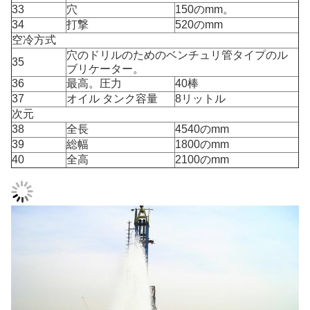
33
穴
150のmm。
34
打撃
520のmm
空冷方式
穴のドリルのためのベンチュリ管タイプのル
35
ブリケーター。
36
最高。圧力
40棒
37
オイル タンク容量
8リットル
次元
38
全長
4540のmm
39
総幅
1800のmm
40
全高
2100のmm