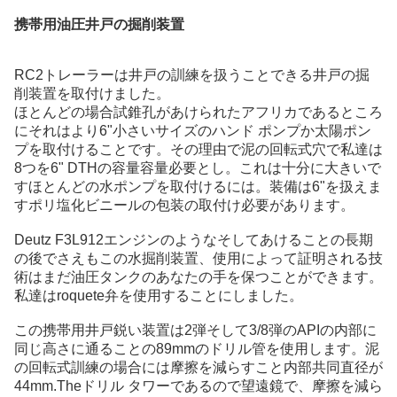
携帯用油圧井戸の掘削装置
RC2トレーラーは井戸の訓練を扱うことできる井戸の掘
削装置を取付けました。
ほとんどの場合試錐孔があけられたアフリカであるところ
にそれはより6"小さいサイズのハンド ポンプか太陽ポン
プを取付けることです。その理由で泥の回転式穴で私達は
8つを6" DTHの容量容量必要とし。これは十分に大きいで
すほとんどの水ポンプを取付けるには。装備は6"を扱えま
すポリ塩化ビニールの包装の取付け必要があります。
Deutz F3L912エンジンのようなそしてあけることの長期
の後でさえもこの水掘削装置、使用によって証明される技
術はまだ油圧タンクのあなたの手を保つことができます。
私達はroquete弁を使用することにしました。
この携帯用井戸鋭い装置は2弾そして3/8弾のAPIの内部に
同じ高さに通ることの89mmのドリル管を使用します。泥
の回転式訓練の場合には摩擦を減らすこと内部共同直径が
44mm.Theドリル タワーであるので望遠鏡で、摩擦を減ら