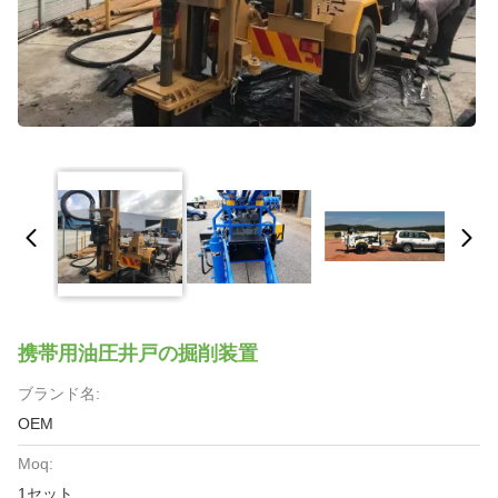
携帯用油圧井戸の掘削装置
ブランド名:
OEM
Moq:
1セット