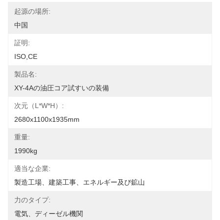
起源の場所:
中国
証明:
ISO,CE
製品名:
XY-4Aの油圧コア試すいの装備
次元（l*w*h）:
2680x1100x1935mm
重量:
1990kg
適当な企業:
製造工場、建築工事、エネルギー及び鉱山
力のタイプ:
電気、ディーゼル機関