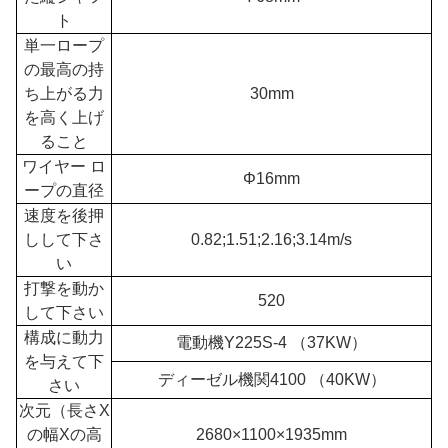
ト
単一ロープ
の最高の持
ち上がる力
30mm
を高く上げ
ること
ワイヤー ロ
Φ16mm
ープの直径
速度を後押
しして下さ
0.82;1.51;2.16;3.14m/s
い
打撃を動か
520
して下さい
構成に動力
電動機Y225S-4 （37KW）
を与えて下
ディーゼル機関4100 （40KW）
さい
次元（長さX
の幅Xの高
2680×1100×1935mm