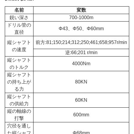
名前
変数
鋭い深さ
700-1000m
ドリル管の
Φ43、Φ50、Φ60mm
直径
縦シャフト
前方:81;150;214;312;250;461;658;957r/min
の速度
逆:66;201 r/min
縦シャフト
4000Nm
のトルク
縦シャフト
の持ち上が
80KN
る力
縦シャフト
60KN
の供給力
縦の軸線の
600mm
打撃
穴径を通し
た縦シャフ
Φ68mm