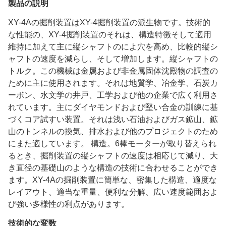
製品の説明
XY-4Aの掘削装置はXY-4掘削装置の派生物です。技術的
な性能の、XY-4掘削装置のそれは、構造特徴そして適用
維持に加えて主に縦シャフトのによ穴を高め、比較的縦シ
ャフトの速度を減らし、そして増加します。縦シャフトの
トルク。この機械は金属および非金属固体沈殿物の調査の
ために主に使用されます。それは地質学、冶金学、石炭カ
ーボン、水文学の井戸、工学および他の企業で広く利用さ
れています。主にダイヤモンドおよび堅い合金の訓練に基
づくコア試すい装置。それは浅い石油およびガス鉱山、鉱
山のトンネルの換気、排水および他のプロジェクトのため
にまた適しています。 構造。6棒モーターが取り替えられ
るとき、掘削装置の縦シャフトの速度は相応じて減り、大
き直径の基礎山のような構造の技術に合わせることができ
ます。XY-4Aの掘削装置に簡単な、密集した構造、適度な
レイアウト、適当な重量、便利な分解、広い速度範囲およ
び強い多様性の利点があります。
技術的な変数