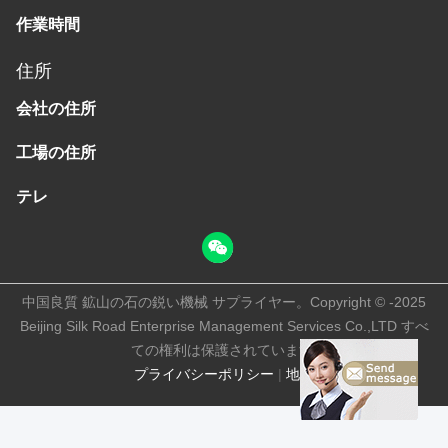
作業時間
住所
会社の住所
工場の住所
テレ
中国良質 鉱山の石の鋭い機械 サプライヤー。Copyright © -2025
Beijing Silk Road Enterprise Management Services Co.,LTD すべ
ての権利は保護されています.
プライバシーポリシー
|
地図