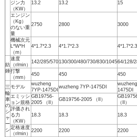
ジン力
13.2
13.2
15
（KW）
エンジン
（Kg）
2750
2800
3000
のない重
量
機械次元
L*W*H
4*1.7*2.3
4*1.7*2.3
4*1.7*2.
（m）
速度
142/285/570
130/300/480/730/830/1045
64/128/2
紡
（r/min）
錘
打撃
450
450
450
（mm）
wuzheng
wuzheng
モデル
wuzheng 7YP-1475DI
三
7YP-1475DI
1475DI
輪
エミッシ
GB19756-
GB19756
車
GB19756-2005 （II）
ョン規格
2005 （II）
（II）
の
評価され
シ
る力
18.3
18.3
18.3
ャ
（KW）
ー
定格速度
シ
2200
2200
2200
（r/min）