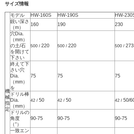
サイズ情報
モデル
HW-160S
HW-190S
HW-230
鋭い深さ
160
190
230
（m）
穴Dia.
（mm）
の土/石
220
220
273
500 /
500 /
500 /
を開けて
下さい
終えて下
さい穴
Dia.
75
75
75
（mm）
を
機
ドリル棒
械
Dia.
50
50
50/6
42 /
42 /
42 /
指
（mm）
定
ドリルの
角度
90-75
90-75
90-75
（°）
一致エン