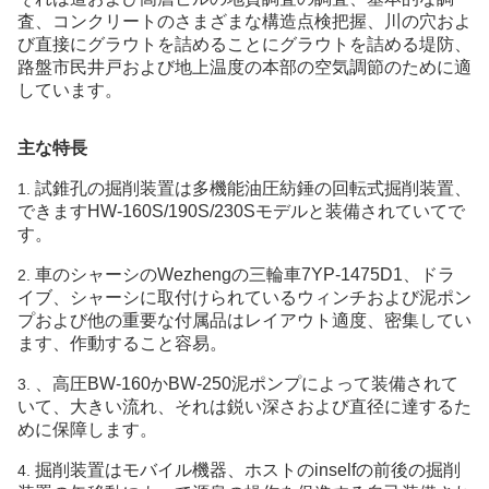
査、コンクリートのさまざまな構造点検把握、川の穴およ
び直接にグラウトを詰めることにグラウトを詰める堤防、
路盤市民井戸および地上温度の本部の空気調節のために適
しています。
主な特長
試錐孔の
掘削装置は多機能油圧紡錘の回転式掘削装置、
1.
できますHW-160S/190S/230Sモデルと装備されていてで
す。
車のシャーシのWezhengの三輪車7YP-1475D1、ドラ
2.
イブ、シャーシに取付けられているウィンチおよび泥ポン
プおよび他の重要な付属品はレイアウト適度、密集してい
ます、作動すること容易。
、高圧BW-160かBW-250泥ポンプによって装備されて
3.
いて、大きい流れ、それは鋭い深さおよび直径に達するた
めに保障します。
掘削装置はモバイル機器、ホストのinselfの前後の掘削
4.