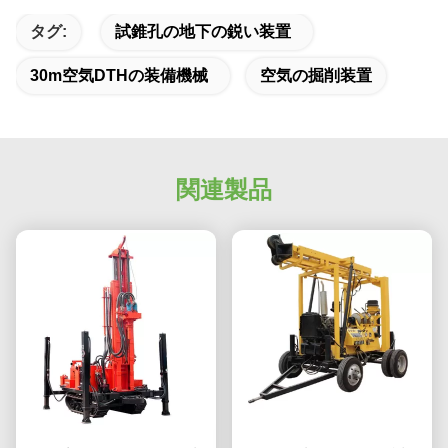
タグ:
試錐孔の地下の鋭い装置
30m空気DTHの装備機械
空気の掘削装置
関連製品