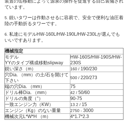
装置の缶移動によって源泉の操作を促進する自己装備され
ています。
鋭いタワーは作動させるに容易で、安全で便利な油圧着
5.
陸の手動折るタワーです。
私達にモデルHW-160L/HW-190L/HW-230Lが選んでも
6.
いいですあります。
機械指定
モデル
HW-160S/HW-190S/HW-
YYのタイプ構成移動slipway
230S
鋭い深さ（m）
190/230
160 /
穴Dia. （mm）の土/石を開けて
220/273
500 /
下さい
端の穴Dia. （mm）
75
ドリル棒Dia. （mm）
50/60
42 /
ドリルの角度（°）
90-75
一致エンジン力（KW）
15
13.2 /
エンジン（Kg）のない重量
3000
2750 -
機械次元L*W*H （m）
4*1.7*2.3