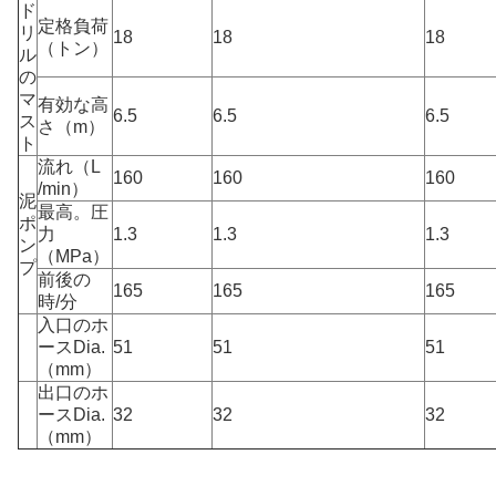
ド
定格負荷
リ
18
18
18
（トン）
ル
の
マ
有効な高
6.5
6.5
6.5
ス
さ（m）
ト
流れ（L
160
160
160
/min）
泥
最高。圧
ポ
力
1.3
1.3
1.3
ン
（MPa）
プ
前後の
165
165
165
時/分
入口のホ
ースDia.
51
51
51
（mm）
出口のホ
ースDia.
32
32
32
（mm）