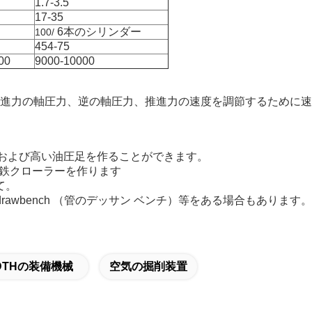
1.7-3.5
17-35
6本のシリンダー
100/
454-75
00
9000-10000
。
進力の軸圧力、逆の軸圧力、推進力の速度を調節するために速
い足および高い油圧足を作ることができます。
よび鋼鉄クローラーを作ります
て。
awbench （管のデッサン ベンチ）等をある場合もあります。
DTHの装備機械
空気の掘削装置