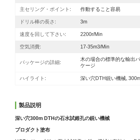
主セリング・ポイント:
作動すること容易
ドリル棒の長さ:
3m
速度を回して下さい:
2200r/min
空気消費:
17-35m3/min
木の場合の標準的な輸出
パッケージの詳細:
ケージ
ハイライト:
深い穴DTH鋭い機械
, 
30
製品説明
深い穴300m DTHの石水試錐孔の鋭い機械
プロダクト塗布