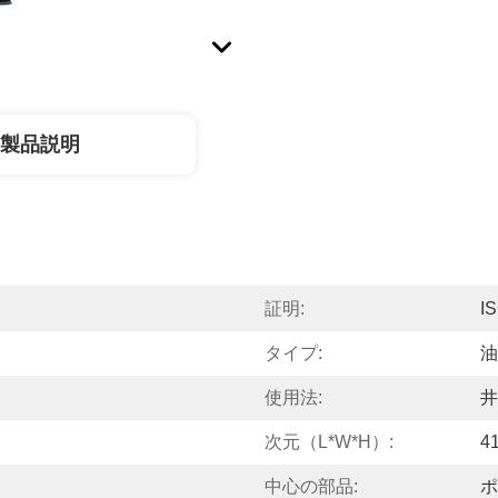
製品説明
証明:
I
タイプ:
油
使用法:
井
次元（l*w*h）:
4
中心の部品:
ポ