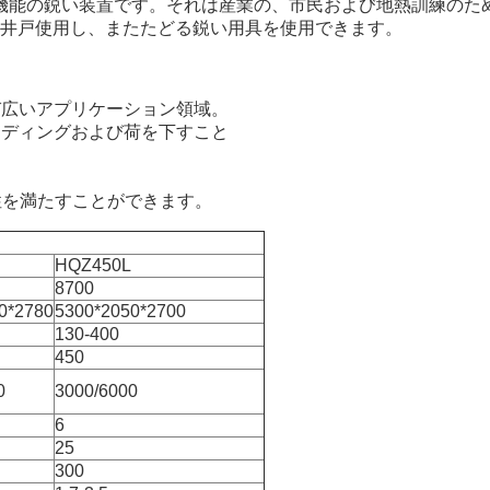
多機能の鋭い装置です。それは産業の、市民および地熱訓練のた
井戸使用し、またたどる鋭い用具を使用できます。
び広いアプリケーション領域。
ーディングおよび荷を下すこと
性を満たすことができます。
HQZ450L
8700
0*2780
5300*2050*2700
130-400
450
0
3000/6000
6
25
300