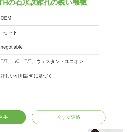
 DTHの石水試錐孔の鋭い機械
OEM
1セット
negotiable
T/T、L/C、T/T、ウェスタン・ユニオン
詳しい引用語句に基づく
入手
今すぐ連絡