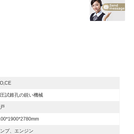
SO,CE
圧試錐孔の鋭い機械
戸
100*1900*2780mm
ンプ、エンジン