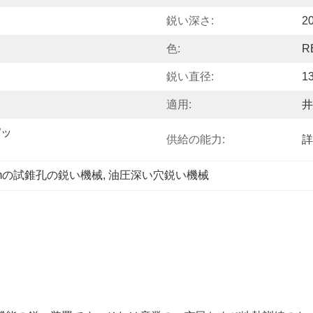
鋭い深さ:
2
色:
R
鋭い直径:
1
適用:
井
パッ
供給の能力:
詳
0mの試錐孔の鋭い機械
, 
油圧深い穴鋭い機械