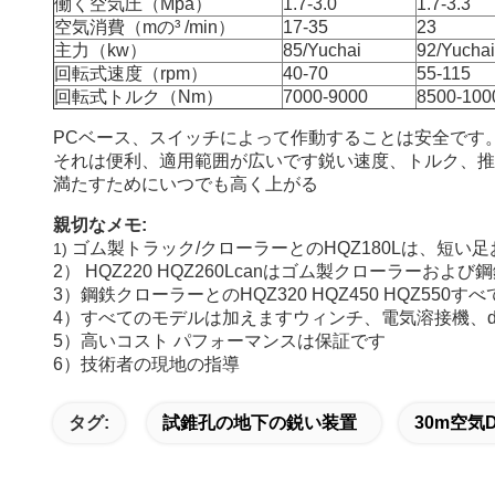
働く空気圧（Mpa）
1.7-3.0
1.7-3.3
空気消費（mの³ /min）
17-35
23
主力（kw）
85/Yuchai
92/Yuchai
回転式速度（rpm）
40-70
55-115
回転式トルク（Nm）
7000-9000
8500-100
PCベース、スイッチによって作動することは安全です
それは便利、適用範囲が広いです鋭い速度、トルク、推
満たすためにいつでも高く上がる
親切なメモ:
ゴム製トラック/クローラーとのHQZ180Lは、短
1)
2） HQZ220 HQZ260Lcanはゴム製クローラーお
3）鋼鉄クローラーとのHQZ320 HQZ450 HQZ550すべ
4）すべてのモデルは加えますウィンチ、電気溶接機、dr
5）高いコスト パフォーマンスは保証です
6）技術者の現地の指導
タグ:
試錐孔の地下の鋭い装置
30m空気