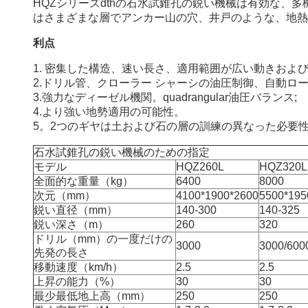
HQZシリーズdthの石水試錐孔の鋭い機械は有効な、
はさまざまな層でアンカー山の穴、井戸のような、地熱
利点
1. 密集した構造、速い長さ、適用範囲が広い動きおよ
2.ドリル管、クローラー シャーシの油圧制御、自動ロ
3.強力なディーゼル機関。quadrangular油圧バランス;
4.より強い地勢適用の可能性。
5。2つのギヤは土および石の層の訓練の異なった必要
石水試錐孔の鋭い機械のための指定
モデル
HQZ260L
HQZ320L
全面的な重量（kg）
6400
8000
次元（mm）
4100*1900*2600
5500*195
鋭い直径（mm）
140-300
140-325
鋭い深さ（m）
260
320
ドリル（mm）の一度だけの
3000
3000/600
先発の長さ
移動速度（km/h）
2.5
2.5
上昇の能力（%）
30
30
最少最低地上高（mm）
250
250