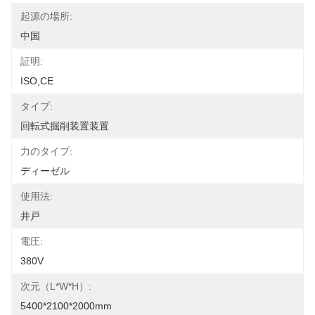
起源の場所:
中国
証明:
ISO,CE
タイプ:
回転式掘削装置装置
力のタイプ:
ディーゼル
使用法:
井戸
電圧:
380V
次元（l*w*h）:
5400*2100*2000mm