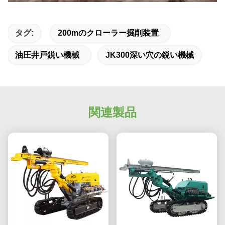
タグ:
200mのクローラー掘削装置
油圧井戸鋭い機械
JK300深い穴の鋭い機械
関連製品