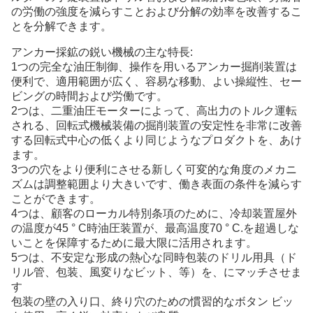
の労働の強度を減らすことおよび分解の効率を改善するこ
とを分解できます。
アンカー採鉱の鋭い機械の主な特長:
1つの完全な油圧制御、操作を用いるアンカー掘削装置は
便利で、適用範囲が広く、容易な移動、よい操縦性、セー
ビングの時間および労働です。
2つは、二重油圧モーターによって、高出力のトルク運転
される、回転式機械装備の掘削装置の安定性を非常に改善
する回転式中心の低くより同じようなプロダクトを、あけ
ます。
3つの穴をより便利にさせる新しく可変的な角度のメカニ
ズムは調整範囲より大きいです、働き表面の条件を減らす
ことができます。
4つは、顧客のローカル特別条項のために、冷却装置屋外
の温度が45 ° C時油圧装置が、最高温度70 ° C.を超過しな
いことを保障するために最大限に活用されます。
5つは、不安定な形成の熱心な同時包装のドリル用具（ド
リル管、包装、風変りなビット、等）を、にマッチさせま
す
包装の壁の入り口、終り穴のための慣習的なボタン ビッ