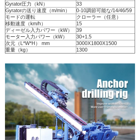
Gyrator圧力（kN）
33
Gyratorの送り速度（m/min）
0-10調節可能な/14/46/59
モードの運転
クローラー（任意）
移動速度（km/h）
15
ディーゼル入力パワー（kW）
39
モーター入力パワー（kW）
30+1.5
次元（L*W*H） mm
3000X1800X1500
重量（kg）
1300