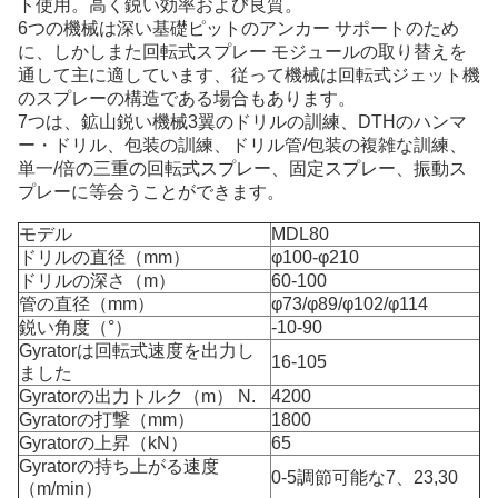
ト使用。高く鋭い効率および良質。
6つの機械は深い基礎ピットのアンカー サポートのため
に、しかしまた回転式スプレー モジュールの取り替えを
通して主に適しています、従って機械は回転式ジェット機
のスプレーの構造である場合もあります。
7つは、鉱山鋭い機械3翼のドリルの訓練、DTHのハンマ
ー・ドリル、包装の訓練、ドリル管/包装の複雑な訓練、
単一/倍の三重の回転式スプレー、固定スプレー、振動ス
プレーに等会うことができます。
モデル
MDL80
ドリルの直径（mm）
φ100-φ210
ドリルの深さ（m）
60-100
管の直径（mm）
φ73/φ89/φ102/φ114
鋭い角度（°）
-10-90
Gyratorは回転式速度を出力し
16-105
ました
Gyratorの出力トルク（m） N.
4200
Gyratorの打撃（mm）
1800
Gyratorの上昇（kN）
65
Gyratorの持ち上がる速度
0-5調節可能な7、23,30
（m/min）