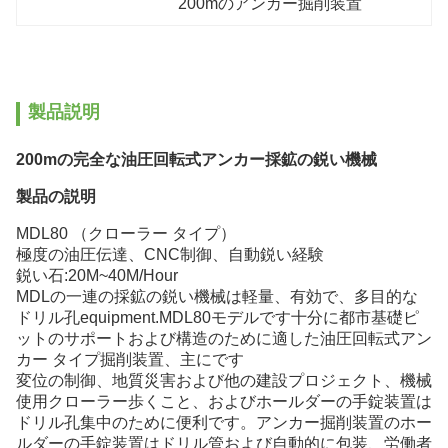
200mのアンカー掘削装置
製品説明
200mの完全な油圧回転式アンカー採鉱の鋭い機械
製品の説明
MDL80 （クローラー タイプ）
極度の油圧伝達、CNC制御、自動鋭い経験
鋭い石:20M~40M/Hour
MDLの一連の採鉱の鋭い機械は軽量、有効で、多目的な
ドリル孔equipment.MDL80モデルです十分に都市基礎ピ
ットのサポートおよび構造のために適した油圧回転式アン
カー タイプ掘削装置、主にです
変位の制御、地質災害および他の建設プロジェクト、機械
使用クローラー歩くこと、およびホールダーの手錠装置は
ドリル孔集中のために便利です。アンカー掘削装置のホー
ルダーの手錠装置はドリル管および自動的に包装、労働者