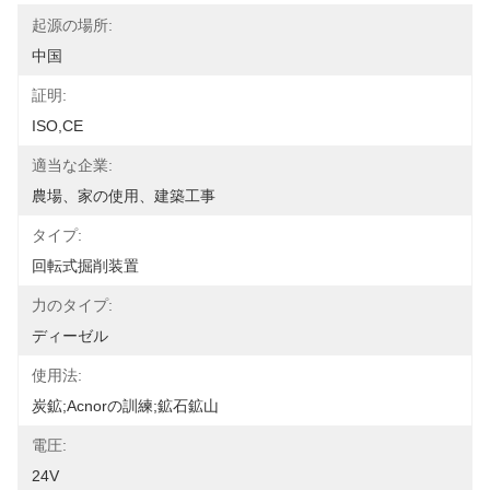
起源の場所:
中国
証明:
ISO,CE
適当な企業:
農場、家の使用、建築工事
タイプ:
回転式掘削装置
力のタイプ:
ディーゼル
使用法:
炭鉱;acnorの訓練;鉱石鉱山
電圧:
24V