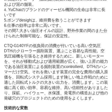
および泥の舗装。
YuChaiのブランドのディーゼル機関の生命は非常に長
4.
いです
5.ポンプdesighは、維持費を救うことができます
6.仕事の効率は非常に高いです。
その間7.大きい油圧オイルの設計、野外作業の間のまた分
けられた制御可能な、保証の安定性。
CTQ-G140YFの低負荷の消費が付いている高い空気圧
DTHのクローラー掘削装置、運ぶこと容易な高性能。空
気圧縮機を引張るとき維持するために、新しいモーター
を、それが移動式および適用範囲が広く、強い上昇の能力
である油圧装置による掘削装置のcontrollerd、DTHのハン
マーだけ空気、それを救います装置の完全な費用の購入原
価を、回転式システム採用します険しい地上作戦のために
適した回転式トルクの大きい出力を、消費します。この装
備に高く鋭い効率、容易な維持、高い信頼性がありました
り、採鉱、ハイウェー、水保護、発電所の構造および他の
発破穴のプロジェクトのための使用をよくします。
技術的な変数