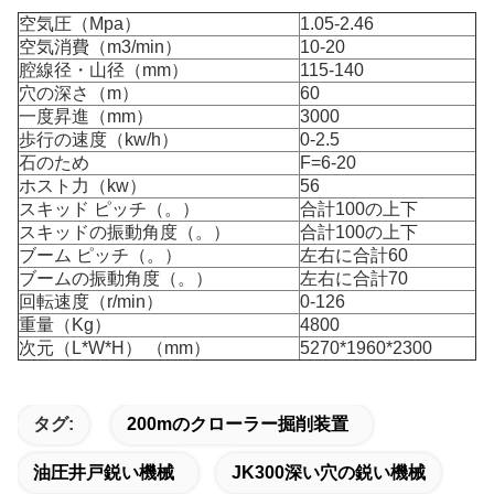
空気圧（Mpa）
1.05-2.46
空気消費（m3/min）
10-20
腔線径・山径（mm）
115-140
穴の深さ（m）
60
一度昇進（mm）
3000
歩行の速度（kw/h）
0-2.5
石のため
F=6-20
ホスト力（kw）
56
スキッド ピッチ（。）
合計100の上下
スキッドの振動角度（。）
合計100の上下
ブーム ピッチ（。）
左右に合計60
ブームの振動角度（。）
左右に合計70
回転速度（r/min）
0-126
重量（Kg）
4800
次元（L*W*H） （mm）
5270*1960*2300
タグ:
200mのクローラー掘削装置
油圧井戸鋭い機械
JK300深い穴の鋭い機械